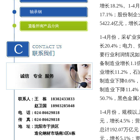
增长18.2%。1
轴承钢
17.1%；股份制
5422.4亿元，增
1-4月份，采矿业实
长20.4%；电力
要行业利润情况如
备制造业增长1.1
业增长11.2%
制造业下降0.6%
制造业下降11.4
50.7%，黑色金
联系人：王 栋 18302433833
赵卫国 18903285048
1-4月份，规模以
电 话：024-86629818
传 真：024-86629818
元，增长4.5%；
地 址：沈阳市于洪区
总计192.07万亿
造化钢材市场南3区6栋
元，增长5.1%；