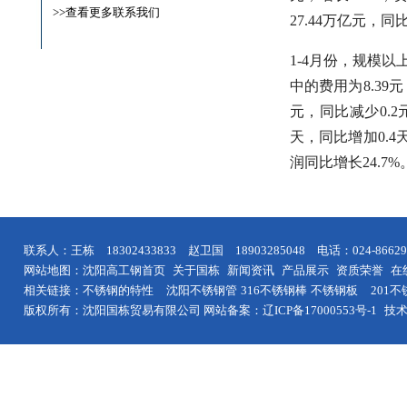
>>查看更多联系我们
27.44万亿元，同
1-4月份，规模以
中的费用为8.39
元，同比减少0.2
天，同比增加0.4
润同比增长24.7%
联系人：王栋 18302433833 赵卫国 18903285048 电话：024-8
网站地图：
沈阳高工钢首页
关于国栋
新闻资讯
产品展示
资质荣誉
在
相关链接：
不锈钢的特性
沈阳
不锈钢管
316不锈钢棒
不锈钢板
201
版权所有：沈阳国栋贸易有限公司 网站备案：
辽ICP备17000553号-1
技