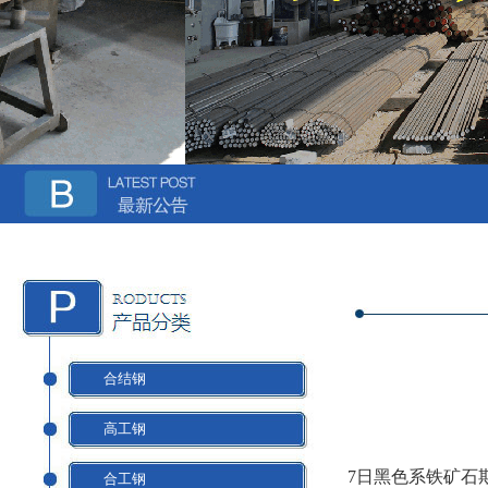
合结钢
高工钢
7日黑色系铁矿石期货
合工钢