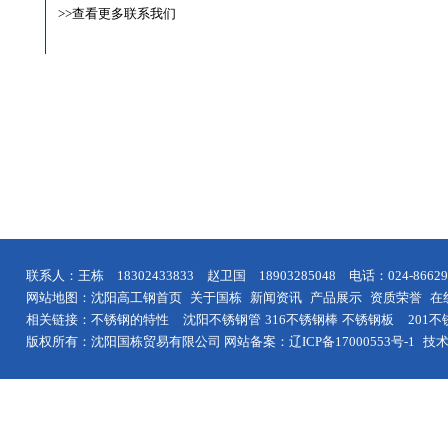
>>查看更多联系我们
联系人：王栋 18302433833 赵卫国 18903285048 电话：024-8
网站地图：
沈阳高工钢首页
关于国栋
新闻资讯
产品展示
资质荣誉
在
相关链接：
不锈钢的特性
沈阳
不锈钢管
316不锈钢棒
不锈钢板
201
版权所有：沈阳国栋贸易有限公司 网站备案：
辽ICP备17000553号-1
技