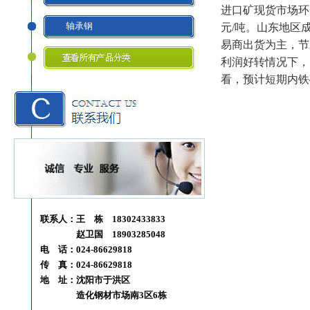
进口矿现货市场环比
轴承钢
元/吨。山东地区
易商出货为主，节
利润好转情况下，
看，预计短期内铁
联系人：王 栋 18302433833
赵卫国 18903285048
电 话：024-86629818
传 真：024-86629818
地 址：沈阳市于洪区
造化钢材市场南3区6栋