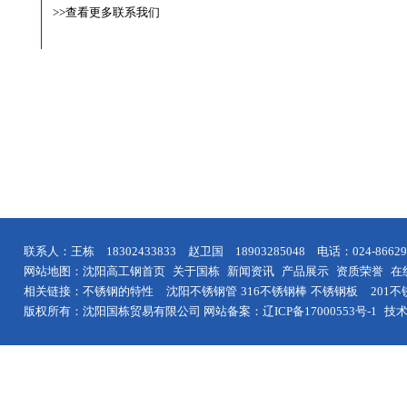
>>查看更多联系我们
联系人：王栋 18302433833 赵卫国 18903285048 电话：024-8
网站地图：
沈阳高工钢首页
关于国栋
新闻资讯
产品展示
资质荣誉
在
相关链接：
不锈钢的特性
沈阳
不锈钢管
316不锈钢棒
不锈钢板
201
版权所有：沈阳国栋贸易有限公司 网站备案：
辽ICP备17000553号-1
技