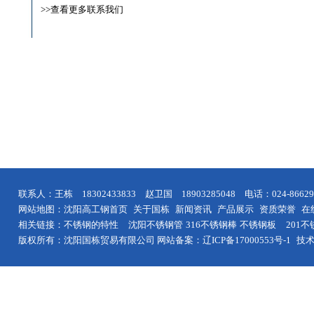
>>查看更多联系我们
联系人：王栋 18302433833 赵卫国 18903285048 电话：024-8
网站地图：
沈阳高工钢首页
关于国栋
新闻资讯
产品展示
资质荣誉
在
相关链接：
不锈钢的特性
沈阳
不锈钢管
316不锈钢棒
不锈钢板
201
版权所有：沈阳国栋贸易有限公司 网站备案：
辽ICP备17000553号-1
技