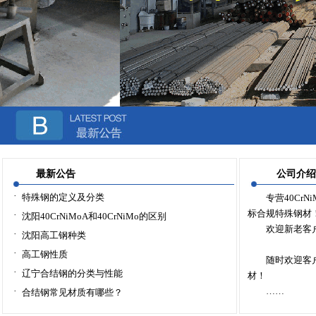
最新公告
公司介绍
·
特殊钢的定义及分类
专营40CrN
标合规特殊钢材
·
沈阳40CrNiMoA和40CrNiMo的区别
欢迎新老客户
·
沈阳高工钢种类
·
高工钢性质
随时欢迎客户
·
辽宁合结钢的分类与性能
材！
·
……
合结钢常见材质有哪些？